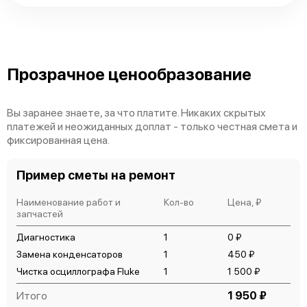
Fluke 190-502/S
Прозрачное ценообразование
Вы заранее знаете, за что платите. Никаких скрытых
платежей и неожиданных доплат - только честная смета и
Fluke 190-504/S
фиксированная цена.
Пример сметы на ремонт
Наименование работ и
Кол-во
Цена, ₽
запчастей
Диагностика
1
0 ₽
Замена конденсаторов
1
450 ₽
Чистка осциллографа Fluke
1
1 500 ₽
Итого
1 950 ₽