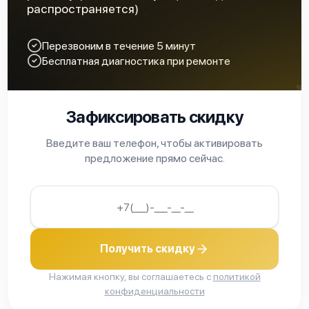
распространяется)
Fluke 190-204/S
Перезвоним в течение 5 минут
Бесплатная диагностика при ремонте
Зафиксировать скидку
Fluke 190-502
Введите ваш телефон, чтобы активировать
предложение прямо сейчас.
Fluke 190-504
Получить скидку
Нажимая кнопку, вы соглашаетесь с
политикой
конфиденциальности