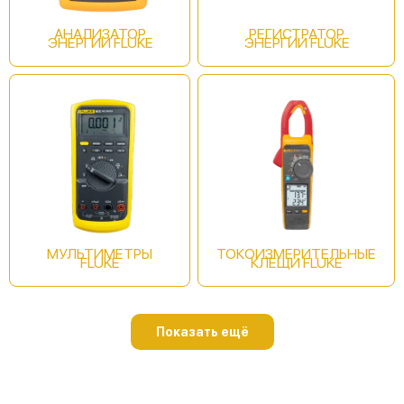
АНАЛИЗАТОР
РЕГИСТРАТОР
ЭНЕРГИИ FLUKE
ЭНЕРГИИ FLUKE
Fluke 124B/INT/S
Fluke 125B/S
МУЛЬТИМЕТРЫ
ТОКОИЗМЕРИТЕЛЬНЫЕ
FLUKE
КЛЕЩИ FLUKE
Показать ещё
Fluke 125B/EU/S