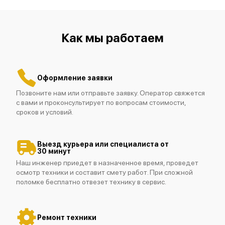
Как мы работаем
Fluke 190-062/S
Оформление заявки
Позвоните нам или отправьте заявку. Оператор свяжется
с вами и проконсультирует по вопросам стоимости,
сроков и условий.
Fluke 190-062
Выезд курьера или специалиста от
30 минут
Наш инженер приедет в назначенное время, проведет
осмотр техники и составит смету работ. При сложной
поломке бесплатно отвезет технику в сервис.
Fluke 190-202
Ремонт техники